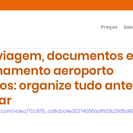
Preços
Sob
viagem, documentos 
namento aeroporto
os: organize tudo ante
ar
atic.com/video/70c975_ca8cbc4e30274566adf933b2935d9