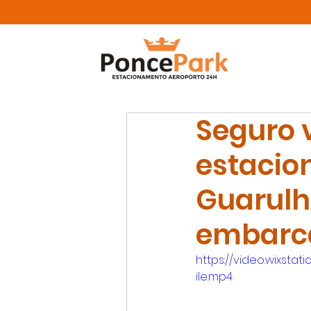
Seguro 
estacio
Guarulh
embarc
https://video.wixst
ile.mp4