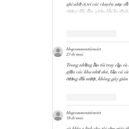
ghi nhớ vị trí các chuyên mục dễ
tương đối đều, phản hồi ổn địn
Curtir
Responder
blogcommentsieuviet
23 de mai.
Trong những lần tôi truy cập và 
giữa các khu như slot, bắn cá và
tương đối mượt, không gây gián 
Curtir
Responder
blogcommentsieuviet
18 de mai.
cà khịa z.link
​ cho tôi cảm giác 