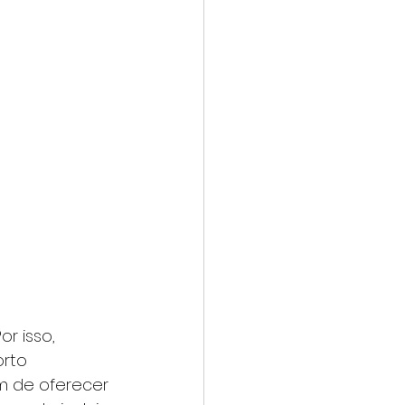
r isso, 
rto 
m de oferecer 