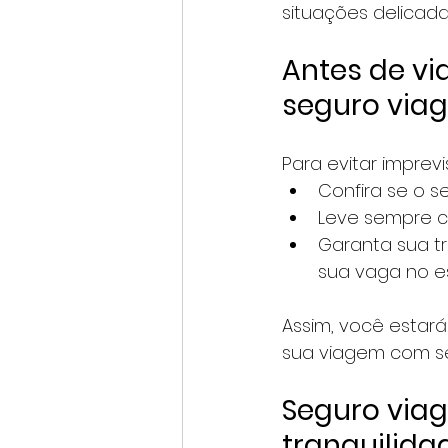
situações delicada
Antes de vi
seguro via
Para evitar imprev
Confira se o s
Leve sempre c
Garanta sua t
sua vaga no e
Assim, você estar
sua viagem com se
Seguro via
tranquilida