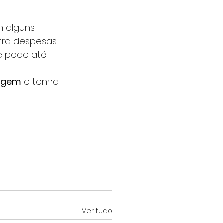
 alguns 
tra despesas 
e pode até 
.
iagem
 e tenha 
Ver tudo