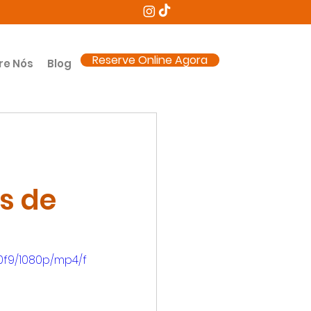
Reserve Online Agora
re Nós
Blog
e
s de
0f9/1080p/mp4/f