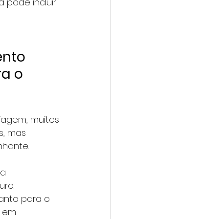
 pode incluir 
nto 
a o 
iagem, muitos 
s, mas 
hante. 
a 
uro.
anto para o 
o em 