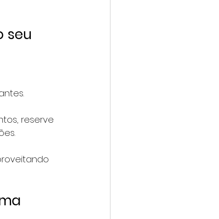
 seu 
antes.
tos, reserve 
ões.
proveitando 
uma 