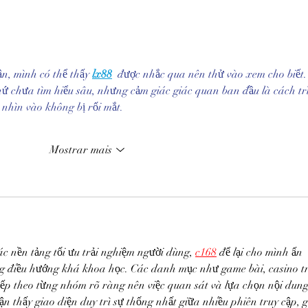
Estacionamento
Vai
aeroporto Guarulhos: 5
emb
erros que podem
esc
atrapalhar sua viagem
est
n, mình có thể thấy 
lx88
  được nhắc qua nên thử vào xem cho biết.
pró
ứ chưa tìm hiểu sâu, nhưng cảm giác giác quan ban đầu là cách tr
Gua
 nhìn vào không bị rối mắt.
Mostrar mais
c nền tảng tối ưu trải nghiệm người dùng, 
c168
để lại cho mình ấn 
g điều hướng khá khoa học. Các danh mục như game bài, casino t
xếp theo từng nhóm rõ ràng nên việc quan sát và lựa chọn nội dung
n thấy giao diện duy trì sự thống nhất giữa nhiều phiên truy cập, g