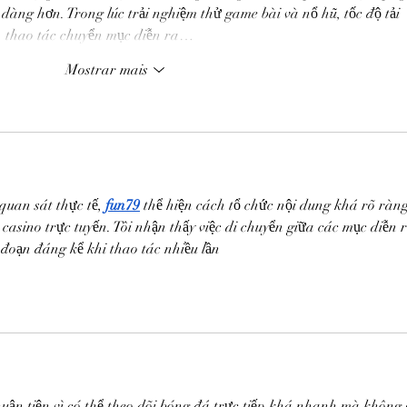
 dàng hơn. Trong lúc trải nghiệm thử game bài và nổ hũ, tốc độ tải 
h, thao tác chuyển mục diễn ra…
Mostrar mais
quan sát thực tế, 
fun79
 thể hiện cách tổ chức nội dung khá rõ ràng
 casino trực tuyến. Tôi nhận thấy việc di chuyển giữa các mục diễn r
đoạn đáng kể khi thao tác nhiều lần
thuận tiện vì có thể theo dõi bóng đá trực tiếp khá nhanh mà không 