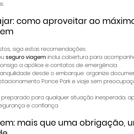
s.
ajar: como aproveitar ao máximo
gem
istos, siga estas recomendações:
eu 
seguro viagem
 inclui cobertura para acompanh
onsigo a apólice e contatos de emergência.
ranquilidade desde o embarque: organize documen
stacionamento Ponce Park e viaje sem preocupaç
á preparado para qualquer situação inesperada, a
gurança e confiança.
gem: mais que uma obrigação, 
de