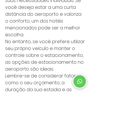
suas necessidades individuais. Se 
você deseja estar a uma curta 
distância do aeroporto e valoriza 
o conforto, um dos hotéis 
mencionados pode ser a melhor 
escolha. 
No entanto, se você prefere utilizar 
seu próprio veículo e manter o 
controle sobre o estacionamento, 
as opções de estacionamento no 
aeroporto são ideais.
Lembre-se de considerar fatores 
como o seu orçamento, a 
duração da sua estadia e as 
comodidades que você valoriza 
ao fazer a sua escolha. 
Independentemente da sua 
decisão, tanto os hotéis próximos 
ao Aeroporto de Guarulhos 