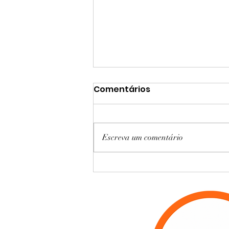
Comentários
Escreva um comentário
Estacionamento
aeroporto Guarulhos: por
que cada vez mais
viajantes escolhem ir de
carro até o aeroporto