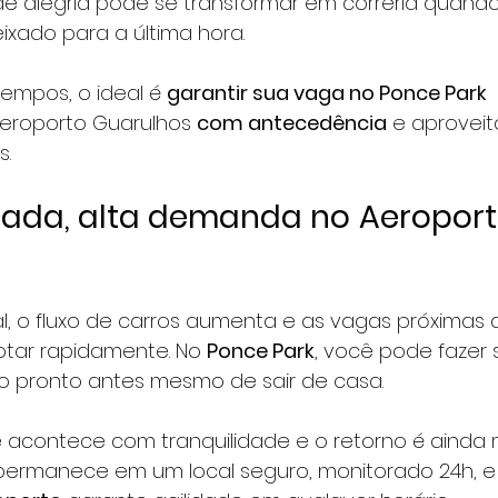
 alegria pode se transformar em correria quando
xado para a última hora.
tempos, o ideal é 
garantir sua vaga no Ponce Park 
eroporto Guarulhos 
com antecedência
 e aproveit
.
rada, alta demanda no
Aeroport
l, o fluxo de carros aumenta e as vagas próximas 
tar rapidamente. No 
Ponce Park
, você pode fazer 
do pronto antes mesmo de sair de casa.
 acontece com tranquilidade e o retorno é ainda 
 permanece em um local seguro, monitorado 24h, e