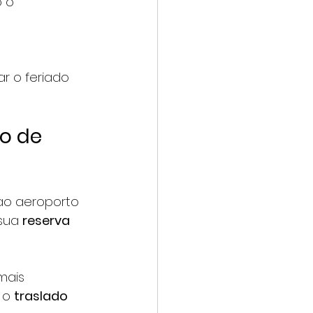
 o 
ar o feriado 
o de 
ao aeroporto 
sua 
reserva 
mais 
 o 
traslado 