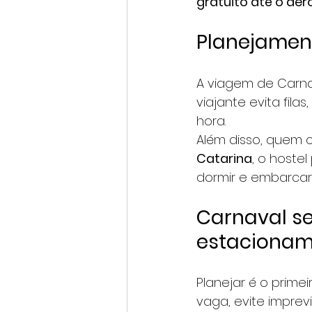
gratuito até o ae
Planejament
A viagem de Carna
viajante evita fil
hora.
Além disso, quem
Catarina
, o hoste
dormir e embarcar
Carnaval s
estacionam
Planejar é o prime
vaga, evite impre