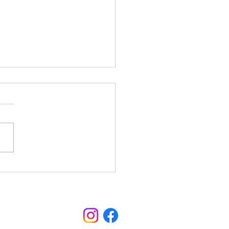
 pegar estrada para
arcar? Veja como
olher um
acionamento
ximo ao aeroporto de