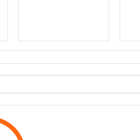
Estacionamento
Vai
aeroporto Guarulhos: 5
emb
erros que podem
esc
atrapalhar sua viagem
est
pró
(11) 94804-2366