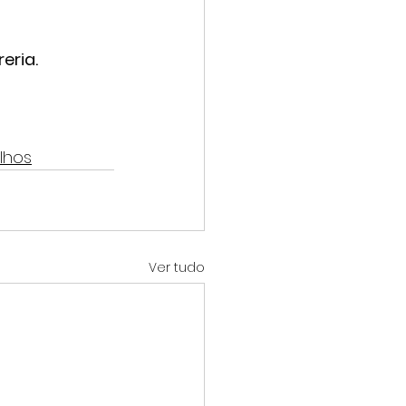
eria.
lhos
Ver tudo