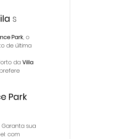
la 
s
nce Park
, o 
o de última 
orto da 
Villa 
prefere 
e Park 
. Garanta sua 
el: com 