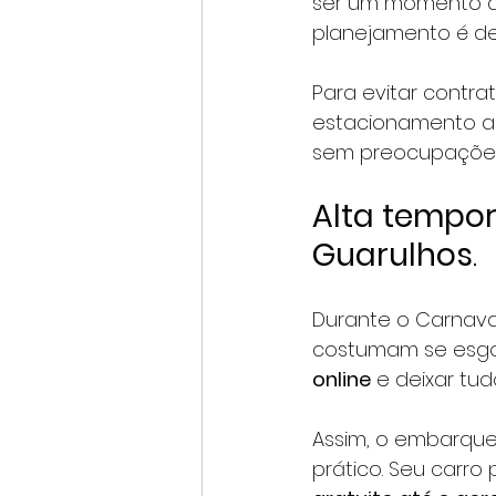
ser um momento de
planejamento é dei
Para evitar contra
estacionamento a
sem preocupações
Alta tempo
Guarulhos
.
Durante o Carnava
costumam se esgo
online
 e deixar tu
Assim, o embarque
prático. Seu carro