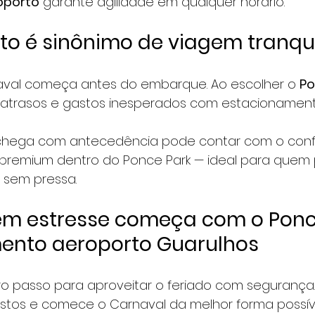
roporto
 garante agilidade em qualquer horário.
o é sinônimo de viagem tranqui
val começa antes do embarque. Ao escolher o 
Po
as, atrasos e gastos inesperados com estacionament
 chega com antecedência pode contar com o conf
l premium dentro do Ponce Park — ideal para quem 
 sem pressa.
em estresse começa com o Ponc
ento aeroporto Guarulhos
iro passo para aproveitar o feriado com segurança
vistos e comece o Carnaval da melhor forma possív