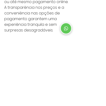
ou até mesmo pagamento online. 
A transparência nos preços e a 
conveniência nas opções de 
pagamento garantem uma 
experiência tranquila e sem 
surpresas desagradáveis.
Conclusão
Ao escolher um estacionamento 
com boas avaliações, você 
garante a segurança, a 
conveniência e a tranquilidade ao 
deixar o seu veículo estacionado. 
Considere a localização 
estratégica, a segurança e 
vigilância, a limpeza e 
manutenção, a disponibilidade de 
vagas, os preços e formas de 