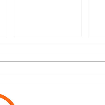
Estacionamento
Vai
aeroporto Guarulhos: 5
emb
erros que podem
esc
atrapalhar sua viagem
est