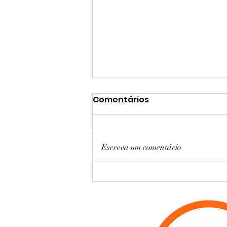
Comentários
Escreva um comentário
Estacionamento
aeroporto Guarulhos: por
que cada vez mais
viajantes escolhem ir de