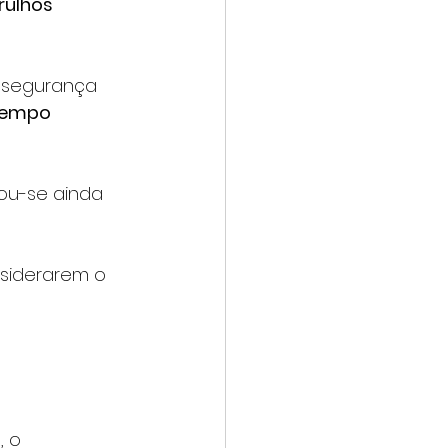
rulhos 
 segurança 
empo 
ou-se ainda 
siderarem o 
 
 o 