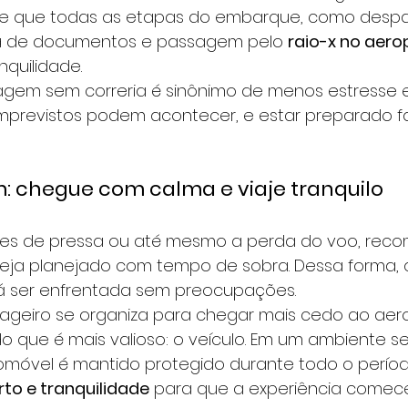
te que todas as etapas do embarque, como desp
ia de documentos e passagem pelo 
raio-x no aero
nquilidade.
iagem sem correria é sinônimo de menos estresse 
 imprevistos podem acontecer, e estar preparado f
: chegue com calma e viaje tranquilo
ções de pressa ou até mesmo a perda do voo, rec
ja planejado com tempo de sobra. Dessa forma, qu
á ser enfrentada sem preocupações.
ageiro se organiza para chegar mais cedo ao aero
do que é mais valioso: o veículo. Em um ambiente s
omóvel é mantido protegido durante todo o períod
to e tranquilidade
 para que a experiência comec