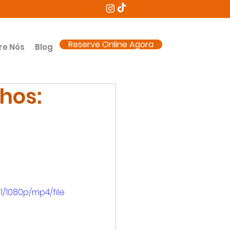
Reserve Online Agora
re Nós
Blog
hos:
/1080p/mp4/file