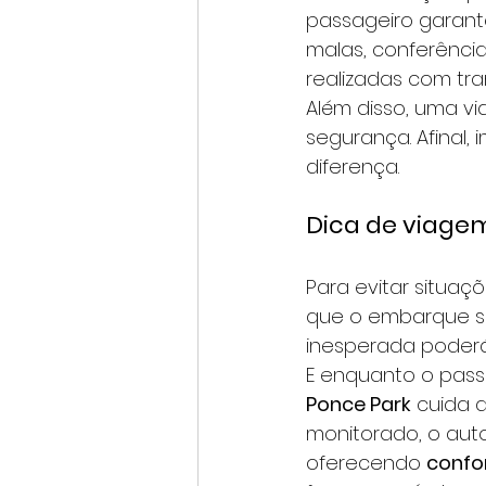
passageiro garan
malas, conferênc
realizadas com tra
Além disso, uma v
segurança. Afinal,
diferença.
Dica de viagem
Para evitar situa
que o embarque se
inesperada poder
E enquanto o pass
Ponce Park
 cuida 
monitorado, o aut
oferecendo 
confor