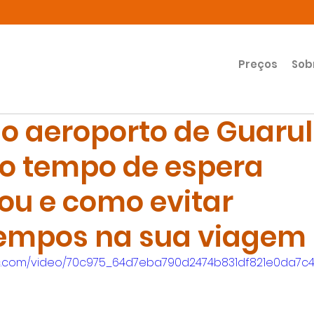
Preços
Sob
no aeroporto de Guarul
 o tempo de espera
u e como evitar
empos na sua viagem
atic.com/video/70c975_64d7eba790d2474b831df821e0da7c41