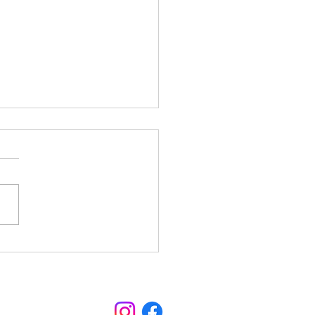
 pegar estrada para
arcar? Veja como
olher um
acionamento