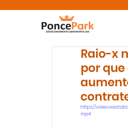
Raio-x 
por que
aumento
contrat
https://video.wixst
.mp4