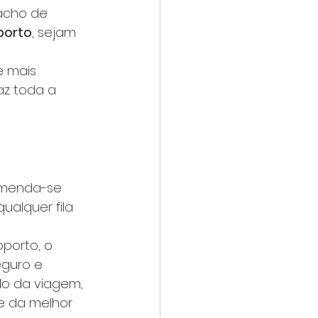
acho de 
porto
, sejam 
e mais 
az toda a 
omenda-se 
alquer fila 
porto, o 
eguro e 
o da viagem, 
e da melhor 