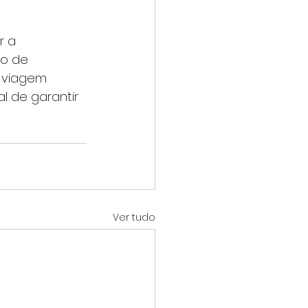
 a 
o de 
 viagem 
al de garantir 
Ver tudo