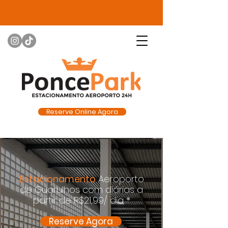
Reserve Online Agora
Estacionamento
Aeroporto
de Guarulhos com diárias a
partir de R$21,99/ dia *
Reserve Agora