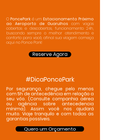
O
PoncePark
é um
Estacionamento Próximo
ao Aeroporto de Guarulhos
com vagas
cobertas e descobertas, funcionamento 24h,
buscando sempre o melhor atendimento e
conforto para você, afinal sua viagem começa
aqui no
Ponce Park!
Reserve Agora
#DicaPoncePark
Por segurança, chegue pelo menos
com 5h de antecedência em relação a
seu vôo. (Consulte companhia aérea
ou agência sobre antecedencia
mínima). Assim você nos ajudará
muito. Viaje tranquilo e com todas as
garantias possíveis.
Quero um Orçamento