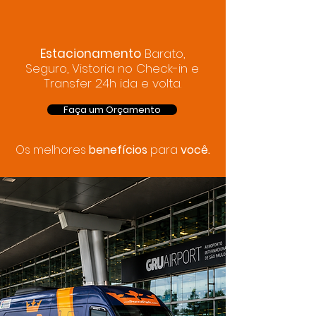
Estacionamento
Barato,
Seguro, Vistoria no Check-in e
Transfer 24h ida e volta.
Faça um Orçamento
Os melhores
benefícios
para
você.